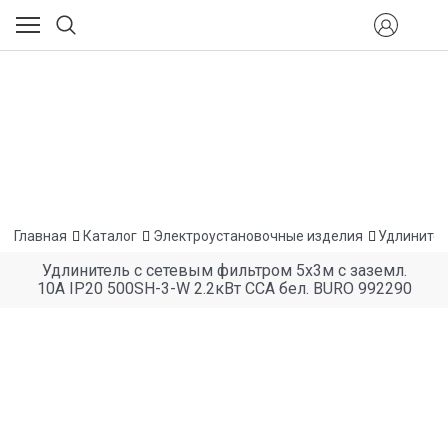
Главная
Каталог
Электроустановочные изделия
Удлинител
Удлинитель с сетевым фильтром 5х3м с заземл.
10А IP20 500SH-3-W 2.2кВт CCA бел. BURO 992290