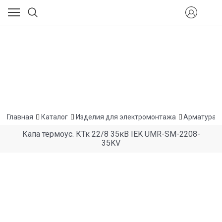
Главная
Каталог
Изделия для электромонтажа
Арматура 
Капа термоус. КТк 22/8 35кВ IEK UMR-SM-2208-
35KV