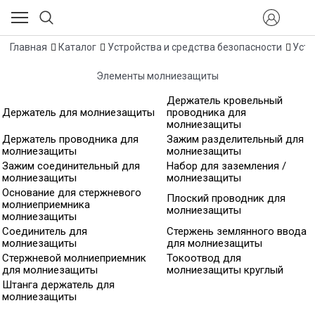
Главная
Каталог
Устройства и средства безопасности
Устр
Элементы молниезащиты
Держатель кровельный
Держатель для молниезащиты
проводника для
молниезащиты
Держатель проводника для
Зажим разделительный для
молниезащиты
молниезащиты
Зажим соединительный для
Набор для заземления /
молниезащиты
молниезащиты
Основание для стержневого
Плоский проводник для
молниеприемника
молниезащиты
молниезащиты
Соединитель для
Стержень землянного ввода
молниезащиты
для молниезащиты
Стержневой молниеприемник
Токоотвод для
для молниезащиты
молниезащиты круглый
Штанга держатель для
молниезащиты